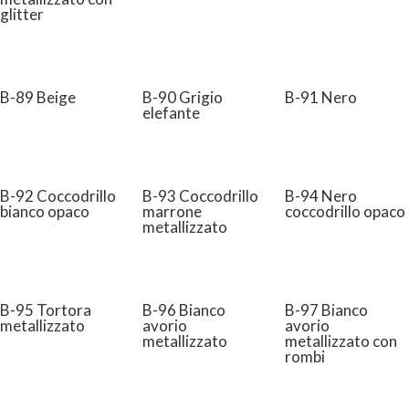
glitter
B-89 Beige
B-90 Grigio
B-91 Nero
elefante
B-92 Coccodrillo
B-93 Coccodrillo
B-94 Nero
bianco opaco
marrone
coccodrillo opaco
metallizzato
B-95 Tortora
B-96 Bianco
B-97 Bianco
metallizzato
avorio
avorio
metallizzato
metallizzato con
rombi